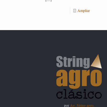
Am­pliar
por
Ag. String agro.