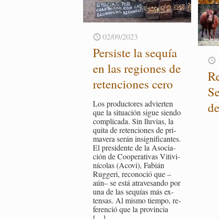
02/09/2023
Per­sis­te la se­quía
en las re­gio­nes de
Re
re­ten­cio­nes cero
Se
Los pro­duc­to­res ad­vier­ten
de
que la si­tua­ción sigue sien­do
com­pli­ca­da. Sin llu­vias, la
quita de re­ten­cio­nes de pri­
ma­ve­ra serán in­sig­ni­fi­can­tes.
El pre­si­den­te de la Aso­cia­
ción de Coope­ra­ti­vas Vi­ti­vi­
ní­co­las (Acovi), Fa­bián
Rug­ge­ri, re­co­no­ció que –
aún– se está atra­ve­san­do por
una de las se­quías más ex­
ten­sas. Al mismo tiem­po, re­
fe­ren­ció que la pro­vin­cia
[…]