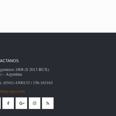
ACTANOS
Ingenieros 1808 (S 2013 BUX)
o – Argentina
x: (0341) 4300133 / 156-163163
tring-agro.com