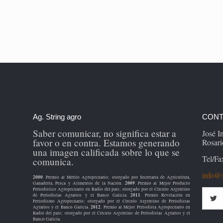
Ag. String agro
CONT
Saber comunicar, no significa estar a
José 
favor o en contra. Estamos generando
Rosari
una imagen calificada sobre lo que se
Tel/Fa
comunica.
info@s
2000
. Premio al Mérito Agropecuario; otorgado por Secretaría de Agricultura,
2009
Ganadería, Pesca y Alimentos de la Nación.
. Premio al Mejor Producto
Periodístico Agropecuario en Radio del país; otorgado por el Círculo Argentino
2011
de Periodistas Agrarios y el Banco Galicia.
. Premio Revelación en
Periodismo Agropecuario; otorgado por el Círculo Argentino de Periodistas
2012
Agrarios y el Banco Galicia.
. Premio al Mejor Periodista Agropecuario en
Radio del país; otorgado por el Círculo Argentino de Periodistas Agrarios y el
Banco Galicia.