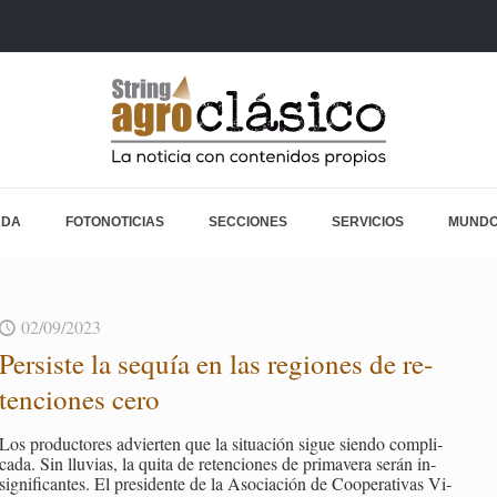
ADA
FOTONOTICIAS
SECCIONES
SERVICIOS
MUNDO
02/09/2023
Per­sis­te la se­quía en las re­gio­nes de re­
ten­cio­nes cero
Los pro­duc­to­res ad­vier­ten que la si­tua­ción sigue sien­do com­pli­
ca­da. Sin llu­vias, la quita de re­ten­cio­nes de pri­ma­ve­ra serán in­
sig­ni­fi­can­tes. El pre­si­den­te de la Aso­cia­ción de Coope­ra­ti­vas Vi­