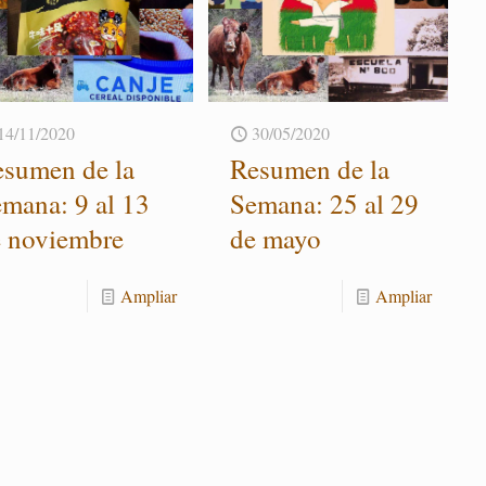
14/11/2020
30/05/2020
­su­men de la
Re­su­men de la
­ma­na: 9 al 13
Se­ma­na: 25 al 29
 no­viem­bre
de mayo
Am­pliar
Am­pliar