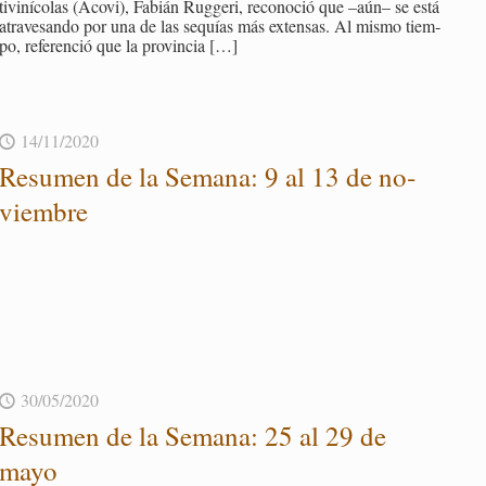
ti­vi­ní­co­las (Acovi), Fa­bián Rug­ge­ri, re­co­no­ció que –aún– se está
atra­ve­san­do por una de las se­quías más ex­ten­sas. Al mismo tiem­
po, re­fe­ren­ció que la pro­vin­cia
[…]
14/11/2020
Re­su­men de la Se­ma­na: 9 al 13 de no­
viem­bre
30/05/2020
Re­su­men de la Se­ma­na: 25 al 29 de
mayo