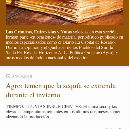
Las Crónicas, Entrevistas y Notas
volcadas en esta sección,
forman parte -en ocasiones- de material periodístico publicado en
medios especializados como el Diario La Capital de Rosario,
Diario La Opinión y el Quehacer de los Pueblos del Sur de
Santa Fe, Revista Horizonte A, La Política On LIne (Agro), y
otros medios de índole nacional y del exterior.
07/03/2018
Agro: temen que la se­quía se ex­tien­da
du­ran­te el in­vierno
TIEM­PO. LLU­VIAS IN­SU­FI­CIEN­TES. El clima seco y las
ele­va­das tem­pe­ra­tu­ras reinan­tes en los úl­ti­mos dos meses si­guen
afec­tan­do la pro­duc­ción.