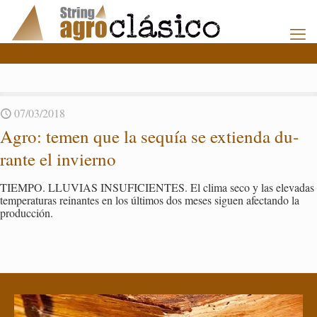
07/03/2018
Agro: temen que la se­quía se ex­tien­da du­
ran­te el in­vierno
TIEM­PO. LLU­VIAS IN­SU­FI­CIEN­TES. El clima seco y las ele­va­das
tem­pe­ra­tu­ras reinan­tes en los úl­ti­mos dos meses si­guen afec­tan­do la
pro­duc­ción.