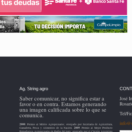
Ag. String agro
CONT
Saber comunicar, no significa estar a
José 
favor o en contra. Estamos generando
Rosari
una imagen calificada sobre lo que se
Tel/Fa
comunica.
info@s
2000
. Premio al Mérito Agropecuario; otorgado por Secretaría de Agricultura,
2009
Ganadería, Pesca y Alimentos de la Nación.
. Premio al Mejor Producto
Periodístico Agropecuario en Radio del país; otorgado por el Círculo Argentino