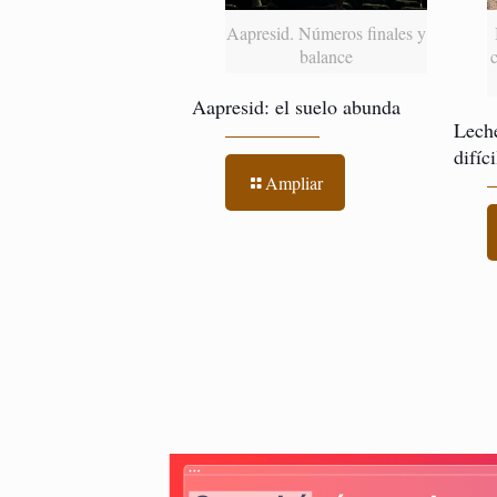
Aapresid. Números finales y
balance
Aapresid: el suelo abunda
Leche
difíc
Ampliar