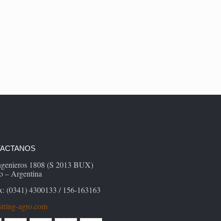
ACTANOS
Ingenieros 1808 (S 2013 BUX)
o – Argentina
x: (0341) 4300133 / 156-163163
tring-agro.com