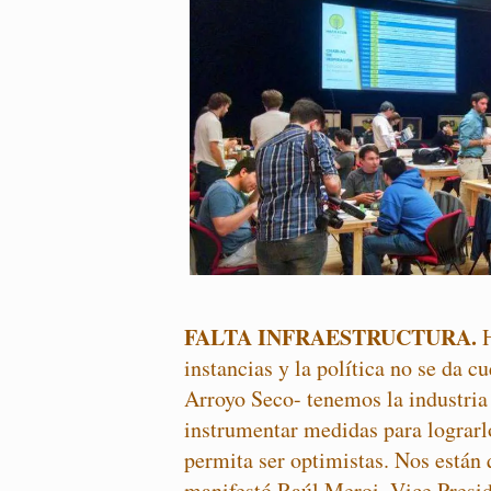
FALTA INFRAESTRUCTURA.
H
instancias y la política no se da 
Arroyo Seco- tenemos la industri
instrumentar medidas para lograrl
permita ser optimistas. Nos están q
manifestó Raúl Meroi, Vice Presid