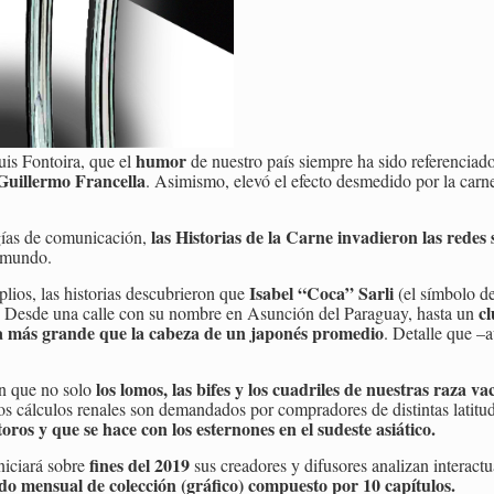
humor
uis Fontoira, que el
de nuestro país siempre ha sido referenciado
 Guillermo Francella
. Asimismo, elevó el efecto desmedido por la carn
las Historias de la Carne invadieron las redes 
gías de comunicación,
l mundo.
Isabel “Coca” Sarli
lios, las historias descubrieron que
(el símbolo de
cl
. Desde una calle con su nombre en Asunción del Paraguay, hasta un
ra más grande que la cabeza de un japonés promedio
. Detalle que –a
los lomos, las bifes y los cuadriles de nuestras raza v
on que no solo
 los cálculos renales son demandados por compradores de distintas latit
os y que se hace con los esternones en el sudeste asiático.
fines del 2019
iniciará sobre
sus creadores y difusores analizan interact
o mensual de colección (gráfico) compuesto por 10 capítulos.