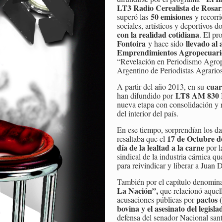
LT3 Radio Cerealista de Rosar
50 emisiones
superó las
y recorrió
sociales, artísticos y deportivos d
con la realidad cotidiana
. El pr
Fontoira
llevado al 
y hace sido
Emprendimientos Agropecuari
“Revelación en Periodismo Agrope
Argentino de Periodistas Agrarios
cuar
A partir del año 2013, en su
LT8 AM 830 
han difundido por
nueva etapa con consolidación y 
del interior del país.
En ese tiempo, sorprendían los da
17 de Octubre d
resaltaba que el
día de la lealtad a la carne
por l
sindical de la industria cárnica q
para reivindicar y liberar a Juan
También por el capítulo denomi
La Nación”,
que relacionó aquell
pactos 
acusaciones públicas por
bovina y el asesinato del legis
defensa del senador Nacional sant