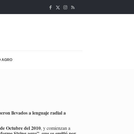
 AGRO
on llevados a lenguaje radial a
 de Octubre del 2010
, y comienzan a
nforme String agro”, que se emitió por