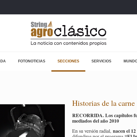
ADA
FOTONOTICIAS
SECCIONES
SERVICIOS
MUNDO
Historias de la carne
RECORRIDA. Los capítulos fuer
mediados del año 2010
nacen el 12
En su versión radial,
“El I
difundirse por el programa