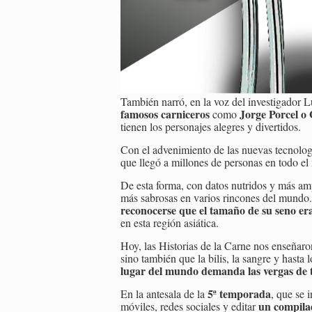
También narró, en la voz del investigador L
famosos carniceros
Jorge Porcel o
como
tienen los personajes alegres y divertidos.
Con el advenimiento de las nuevas tecnolo
que llegó a millones de personas en todo e
De esta forma, con datos nutridos y más amp
más sabrosas en varios rincones del mundo
reconocerse que el tamaño de su seno e
en esta región asiática.
Hoy, las Historias de la Carne nos enseñar
sino también que la bilis, la sangre y hasta
lugar del mundo demanda las vergas de tor
5ª temporada
En la antesala de la
, que se 
un compilad
móviles, redes sociales y editar