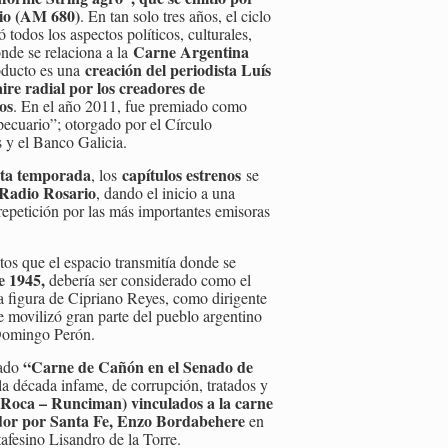
io (AM 680)
. En tan solo tres años, el ciclo
 todos los aspectos políticos, culturales,
Carne Argentina
onde se relaciona a la
creación del periodista Luís
oducto es una
aire radial por los creadores de
os
. En el año 2011, fue premiado como
cuario”; otorgado por el Círculo
 y el Banco Galicia.
ta temporada
capítulos estrenos
, los
se
Radio Rosario
, dando el inicio a una
repetición por las más importantes emisoras
tos que el espacio transmitía donde se
e 1945,
debería ser considerado como el
a figura de Cipriano Reyes, como dirigente
ue movilizó gran parte del pueblo argentino
 Domingo Perón.
“Carne de Cañón en el Senado de
nado
a década infame, de corrupción, tratados y
(Roca – Runciman) vinculados a la carne
lador por Santa Fe, Enzo Bordabehere
en
afesino Lisandro de la Torre.