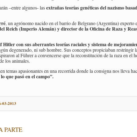
extrañas teorías genéticas del nazismo basad
arán –entre algunos- las
rré
, un agrónomo nacido en el barrio de Belgrano (Argentina) experto e
del Reich (Imperio Alemán) y director de la Oficina de Raza y Rea
f Hitler con sus aberrantes teorías raciales y sistema de mejoramie
ngún degenerado, ni sub hombre. Sus conceptos propiciaban restringir la 
nspiraron al Führer a convencerse que la reconstitución de la raza en el 
a de los animales.
en temas apasionantes en una recorrida donde la consigna nos lleva hac
 lo que pasó en el campo”.
6-03-2013
A PARTE