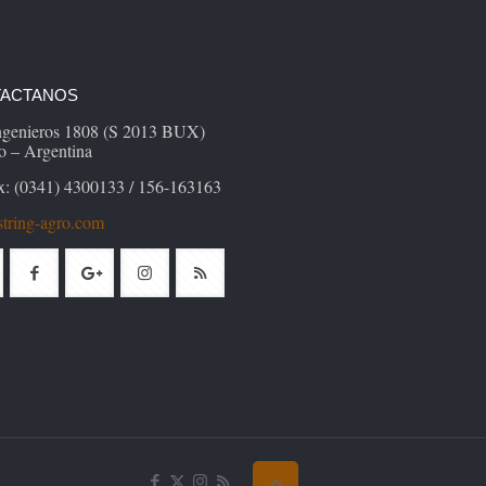
ACTANOS
Ingenieros 1808 (S 2013 BUX)
o – Argentina
x: (0341) 4300133 / 156-163163
tring-agro.com