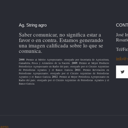
Ag. String agro
CONT
Saber comunicar, no significa estar a
José 
favor o en contra. Estamos generando
Rosari
una imagen calificada sobre lo que se
Tel/Fa
comunica.
info@s
2000
. Premio al Mérito Agropecuario; otorgado por Secretaría de Agricultura,
2009
Ganadería, Pesca y Alimentos de la Nación.
. Premio al Mejor Producto
Periodístico Agropecuario en Radio del país; otorgado por el Círculo Argentino
2011
de Periodistas Agrarios y el Banco Galicia.
. Premio Revelación en
Periodismo Agropecuario; otorgado por el Círculo Argentino de Periodistas
2012
Agrarios y el Banco Galicia.
. Premio al Mejor Periodista Agropecuario en
Radio del país; otorgado por el Círculo Argentino de Periodistas Agrarios y el
Banco Galicia.
 agro