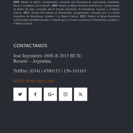
2000
. Premio al Mérito Agropecuario; otorgado por Secretaría de Agricultura, Ganadería,
2009
Pesca y Alimentos de la Nación.
. Premio al Mejor Producto Periodístico Agropecuario
en Radio del país; otorgado por el Círculo Argentino de Periodistas Agrarios y el Banco
2011
Galicia.
. Premio Revelación en Periodismo Agropecuario; otorgado por el Círculo
2012
Argentino de Periodistas Agrarios y el Banco Galicia.
. Premio al Mejor Periodista
Agropecuario en Radio del país; otorgado por el Círculo Argentino de Periodistas Agrarios y
el Banco Galicia.
CONTACTANOS
José Ingenieros 1808 (S 2013 BUX)
Rosario – Argentina
Tel/Fax: (0341) 4300133 / 156-163163
info@string-agro.com