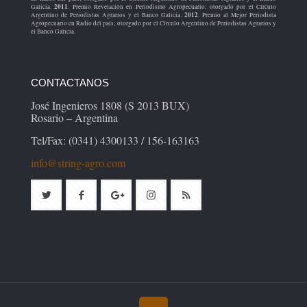
2011
Galicia.
. Premio Revelación en Periodismo Agropecuario; otorgado por el Círculo
2012
Argentino de Periodistas Agrarios y el Banco Galicia.
. Premio al Mejor Periodista
Agropecuario en Radio del país; otorgado por el Círculo Argentino de Periodistas Agrarios y
el Banco Galicia.
CONTACTANOS
José Ingenieros 1808 (S 2013 BUX)
Rosario – Argentina
Tel/Fax: (0341) 4300133 / 156-163163
info@string-agro.com