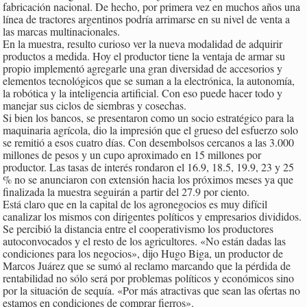
fabricación nacional. De hecho, por primera vez en muchos años una
línea de tractores argentinos podría arrimarse en su nivel de venta a
las marcas multinacionales.
En la muestra, resulto curioso ver la nueva modalidad de adquirir
productos a medida. Hoy el productor tiene la ventaja de armar su
propio implementó agregarle una gran diversidad de accesorios y
elementos tecnológicos que se suman a la electrónica, la autonomía,
la robótica y la inteligencia artificial. Con eso puede hacer todo y
manejar sus ciclos de siembras y cosechas.
Si bien los bancos, se presentaron como un socio estratégico para la
maquinaria agrícola, dio la impresión que el grueso del esfuerzo solo
se remitió a esos cuatro días. Con desembolsos cercanos a las 3.000
millones de pesos y un cupo aproximado en 15 millones por
productor. Las tasas de interés rondaron el 16.9, 18.5, 19.9, 23 y 25
% no se anunciaron con extensión hacia los próximos meses ya que
finalizada la muestra seguirán a partir del 27.9 por ciento.
Está claro que en la capital de los agronegocios es muy difícil
canalizar los mismos con dirigentes políticos y empresarios divididos.
Se percibió la distancia entre el cooperativismo los productores
autoconvocados y el resto de los agricultores. «No están dadas las
condiciones para los negocios», dijo Hugo Biga, un productor de
Marcos Juárez que se sumó al reclamo marcando que la pérdida de
rentabilidad no sólo será por problemas políticos y económicos sino
por la situación de sequía. «Por más atractivas que sean las ofertas no
estamos en condiciones de comprar fierros».