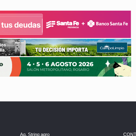
Ag. String agro
CONT