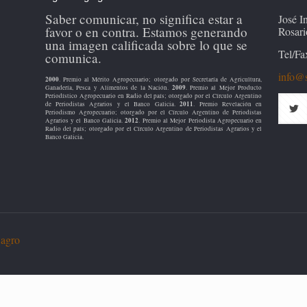
Saber comunicar, no significa estar a
José 
favor o en contra. Estamos generando
Rosari
una imagen calificada sobre lo que se
Tel/Fa
comunica.
info@s
2000
. Premio al Mérito Agropecuario; otorgado por Secretaría de Agricultura,
2009
Ganadería, Pesca y Alimentos de la Nación.
. Premio al Mejor Producto
Periodístico Agropecuario en Radio del país; otorgado por el Círculo Argentino
2011
de Periodistas Agrarios y el Banco Galicia.
. Premio Revelación en
Periodismo Agropecuario; otorgado por el Círculo Argentino de Periodistas
2012
Agrarios y el Banco Galicia.
. Premio al Mejor Periodista Agropecuario en
Radio del país; otorgado por el Círculo Argentino de Periodistas Agrarios y el
Banco Galicia.
 agro