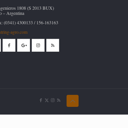
Ingenieros 1808 (S 2013 BUX)
o – Argentina
x: (0341) 4300133 / 156-163163
tring-agro.com