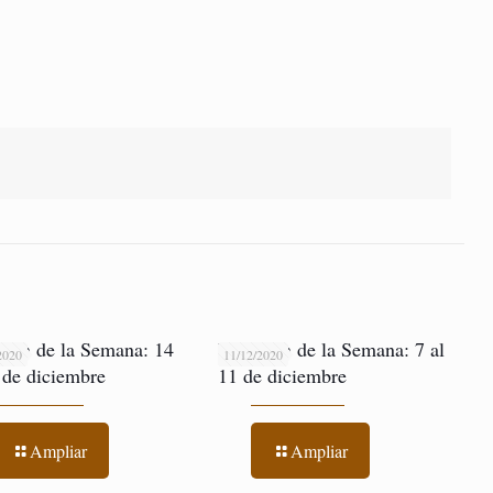
men de la Semana: 14
Resumen de la Semana: 7 al
2020
11/12/2020
 de diciembre
11 de diciembre
Ampliar
Ampliar