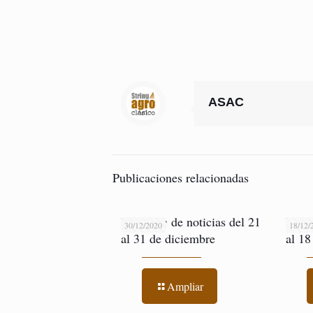
ASAC
Publicaciones relacionadas
Resumen de noticias del 21
Resu
30/12/2020
18/12/
al 31 de diciembre
al 18
Ampliar