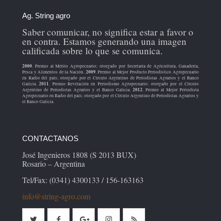
Ag. String agro
Saber comunicar, no significa estar a favor o
en contra. Estamos generando una imagen
calificada sobre lo que se comunica.
2000
. Premio al Mérito Agropecuario; otorgado por Secretaría de Agricultura, Ganadería,
2009
Pesca y Alimentos de la Nación.
. Premio al Mejor Producto Periodístico Agropecuario
en Radio del país; otorgado por el Círculo Argentino de Periodistas Agrarios y el Banco
2011
Galicia.
. Premio Revelación en Periodismo Agropecuario; otorgado por el Círculo
2012
Argentino de Periodistas Agrarios y el Banco Galicia.
. Premio al Mejor Periodista
Agropecuario en Radio del país; otorgado por el Círculo Argentino de Periodistas Agrarios y
el Banco Galicia.
CONTACTANOS
José Ingenieros 1808 (S 2013 BUX)
Rosario – Argentina
Tel/Fax: (0341) 4300133 / 156-163163
info@string-agro.com