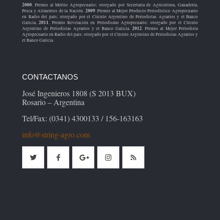
2000
. Premio al Mérito Agropecuario; otorgado por Secretaría de Agricultura, Ganadería,
2009
Pesca y Alimentos de la Nación.
. Premio al Mejor Producto Periodístico Agropecuario
en Radio del país; otorgado por el Círculo Argentino de Periodistas Agrarios y el Banco
2011
Galicia.
. Premio Revelación en Periodismo Agropecuario; otorgado por el Círculo
2012
Argentino de Periodistas Agrarios y el Banco Galicia.
. Premio al Mejor Periodista
Agropecuario en Radio del país; otorgado por el Círculo Argentino de Periodistas Agrarios y
el Banco Galicia.
CONTACTANOS
José Ingenieros 1808 (S 2013 BUX)
Rosario – Argentina
Tel/Fax: (0341) 4300133 / 156-163163
info@string-agro.com