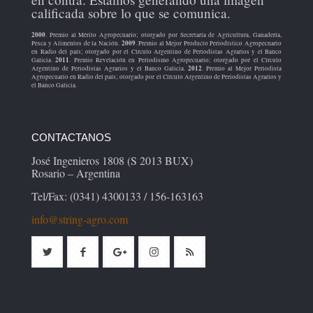
calificada sobre lo que se comunica.
2000
. Premio al Mérito Agropecuario; otorgado por Secretaría de Agricultura, Ganadería,
2009
Pesca y Alimentos de la Nación.
. Premio al Mejor Producto Periodístico Agropecuario
en Radio del país; otorgado por el Círculo Argentino de Periodistas Agrarios y el Banco
2011
Galicia.
. Premio Revelación en Periodismo Agropecuario; otorgado por el Círculo
2012
Argentino de Periodistas Agrarios y el Banco Galicia.
. Premio al Mejor Periodista
Agropecuario en Radio del país; otorgado por el Círculo Argentino de Periodistas Agrarios y
el Banco Galicia.
CONTACTANOS
José Ingenieros 1808 (S 2013 BUX)
Rosario – Argentina
Tel/Fax: (0341) 4300133 / 156-163163
info@string-agro.com