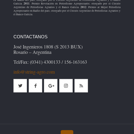
2011
Galicia.
. Premio Revelación en Periodismo Agropecuario; otorgado por el Círculo
2012
Argentino de Periodistas Agrarios y el Banco Galicia.
. Premio al Mejor Periodista
Agropecuario en Radio del país; otorgado por el Círculo Argentino de Periodistas Agrarios y
el Banco Galicia.
CONTACTANOS
José Ingenieros 1808 (S 2013 BUX)
Rosario – Argentina
Tel/Fax: (0341) 4300133 / 156-163163
info@string-agro.com