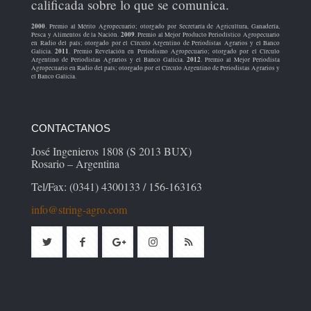
calificada sobre lo que se comunica.
2000
. Premio al Mérito Agropecuario; otorgado por Secretaría de Agricultura, Ganadería,
2009
Pesca y Alimentos de la Nación.
. Premio al Mejor Producto Periodístico Agropecuario
en Radio del país; otorgado por el Círculo Argentino de Periodistas Agrarios y el Banco
2011
Galicia.
. Premio Revelación en Periodismo Agropecuario; otorgado por el Círculo
2012
Argentino de Periodistas Agrarios y el Banco Galicia.
. Premio al Mejor Periodista
Agropecuario en Radio del país; otorgado por el Círculo Argentino de Periodistas Agrarios y
el Banco Galicia.
CONTACTANOS
José Ingenieros 1808 (S 2013 BUX)
Rosario – Argentina
Tel/Fax: (0341) 4300133 / 156-163163
info@string-agro.com