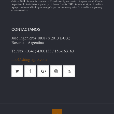
2011
Galicia.
. Premio Revelación en Periodismo Agropecuario; otorgado por el Círculo
2012
Argentino de Periodistas Agrarios y el Banco Galicia.
. Premio al Mejor Periodista
Agropecuario en Radio del país; otorgado por el Círculo Argentino de Periodistas Agrarios y
el Banco Galicia.
CONTACTANOS
José Ingenieros 1808 (S 2013 BUX)
Rosario – Argentina
Tel/Fax: (0341) 4300133 / 156-163163
info@string-agro.com