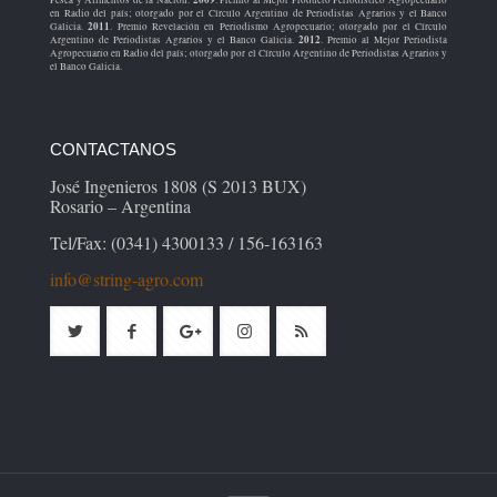
en Radio del país; otorgado por el Círculo Argentino de Periodistas Agrarios y el Banco
2011
Galicia.
. Premio Revelación en Periodismo Agropecuario; otorgado por el Círculo
2012
Argentino de Periodistas Agrarios y el Banco Galicia.
. Premio al Mejor Periodista
Agropecuario en Radio del país; otorgado por el Círculo Argentino de Periodistas Agrarios y
el Banco Galicia.
CONTACTANOS
José Ingenieros 1808 (S 2013 BUX)
Rosario – Argentina
Tel/Fax: (0341) 4300133 / 156-163163
info@string-agro.com