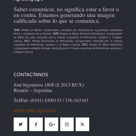
Saber comunicar, no significa estar a favor o
en contra. Estamos generando una imagen
calificada sobre lo que se comunica.
2000
. Premio al Mérito Agropecuario; otorgado por Secretaría de Agricultura, Ganadería,
2009
Pesca y Alimentos de la Nación.
. Premio al Mejor Producto Periodístico Agropecuario
en Radio del país; otorgado por el Círculo Argentino de Periodistas Agrarios y el Banco
2011
Galicia.
. Premio Revelación en Periodismo Agropecuario; otorgado por el Círculo
2012
Argentino de Periodistas Agrarios y el Banco Galicia.
. Premio al Mejor Periodista
Agropecuario en Radio del país; otorgado por el Círculo Argentino de Periodistas Agrarios y
el Banco Galicia.
CONTACTANOS
José Ingenieros 1808 (S 2013 BUX)
Rosario – Argentina
Tel/Fax: (0341) 4300133 / 156-163163
info@string-agro.com