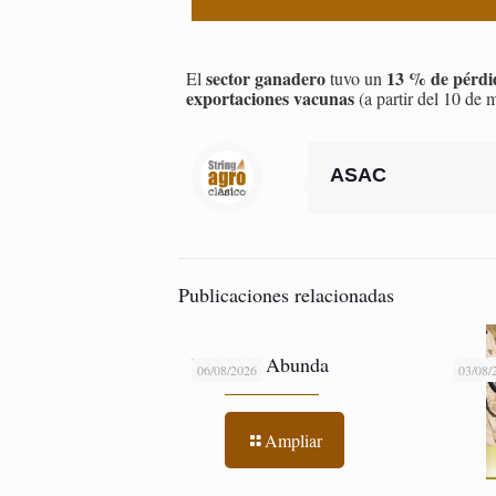
sector ganadero
13 % de pérdi
El
tuvo un
exportaciones vacunas
(a partir del 10 de
ASAC
Publicaciones relacionadas
El Suelo Abunda
06/08/2026
03/08/
Ampliar