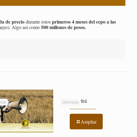
da de precio
primeros 4 meses del cepo a las
durante estos
500 millones de pesos.
 mayo). Algo así como
Que Vendrá
2026
25/07/2026
Ampliar