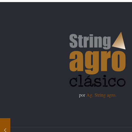
por
Ag. String agro.