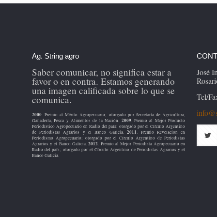
Ag. String agro
CONT
Saber comunicar, no significa estar a
José 
favor o en contra. Estamos generando
Rosari
una imagen calificada sobre lo que se
Tel/Fa
comunica.
info@s
2000
. Premio al Mérito Agropecuario; otorgado por Secretaría de Agricultura,
2009
Ganadería, Pesca y Alimentos de la Nación.
. Premio al Mejor Producto
Periodístico Agropecuario en Radio del país; otorgado por el Círculo Argentino
2011
de Periodistas Agrarios y el Banco Galicia.
. Premio Revelación en
Periodismo Agropecuario; otorgado por el Círculo Argentino de Periodistas
2012
Agrarios y el Banco Galicia.
. Premio al Mejor Periodista Agropecuario en
Radio del país; otorgado por el Círculo Argentino de Periodistas Agrarios y el
Banco Galicia.