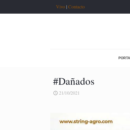
Vivo
|
Contacto
PORT
#Dañados
21/10/2021