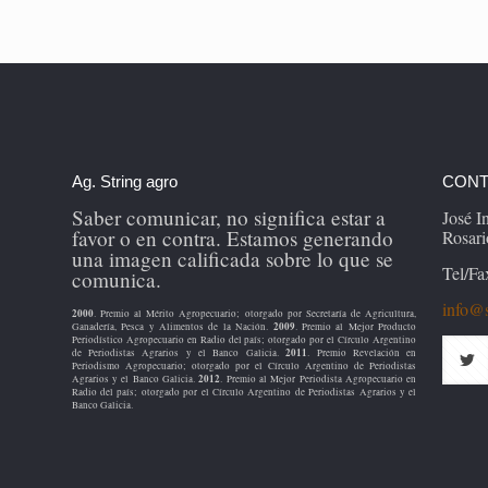
Ag. String agro
CONT
Saber comunicar, no significa estar a
José 
favor o en contra. Estamos generando
Rosari
una imagen calificada sobre lo que se
Tel/Fa
comunica.
info@s
2000
. Premio al Mérito Agropecuario; otorgado por Secretaría de Agricultura,
2009
Ganadería, Pesca y Alimentos de la Nación.
. Premio al Mejor Producto
Periodístico Agropecuario en Radio del país; otorgado por el Círculo Argentino
2011
de Periodistas Agrarios y el Banco Galicia.
. Premio Revelación en
Periodismo Agropecuario; otorgado por el Círculo Argentino de Periodistas
2012
Agrarios y el Banco Galicia.
. Premio al Mejor Periodista Agropecuario en
Radio del país; otorgado por el Círculo Argentino de Periodistas Agrarios y el
Banco Galicia.