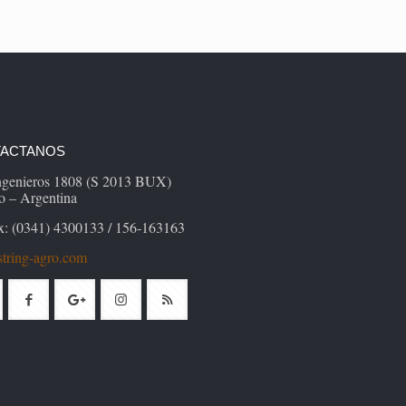
ACTANOS
Ingenieros 1808 (S 2013 BUX)
o – Argentina
x: (0341) 4300133 / 156-163163
tring-agro.com