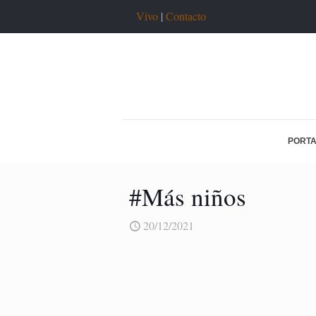
Vivo
|
Contacto
PORT
#Más niños
20/12/2021