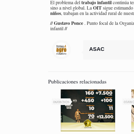
trabajo infantil
El problema del
continúa t
OIT
sino a nivel global. La
sigue estimando
niños
, trabajan en la actividad rural de nuest
// Gustavo Ponce
. Punto focal de la Organiz
//
infantil
ASAC
Publicaciones relacionadas
06/08/2026
03/08/