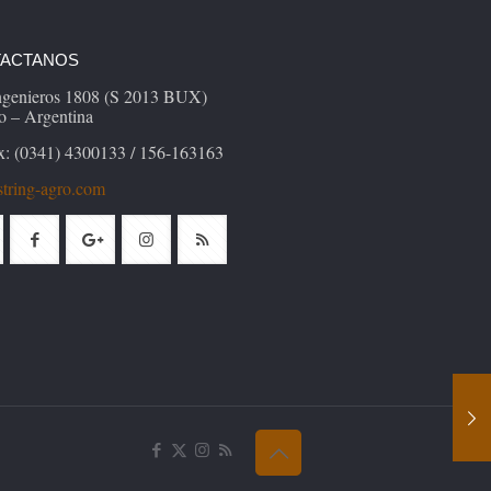
ACTANOS
Ingenieros 1808 (S 2013 BUX)
o – Argentina
x: (0341) 4300133 / 156-163163
tring-agro.com