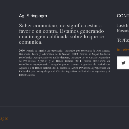
Ag. String agro
CONT
Saber comunicar, no significa estar a
José 
favor o en contra. Estamos generando
Rosari
una imagen calificada sobre lo que se
Tel/Fa
comunica.
info@s
2000
. Premio al Mérito Agropecuario; otorgado por Secretaría de Agricultura,
2009
Ganadería, Pesca y Alimentos de la Nación.
. Premio al Mejor Producto
Periodístico Agropecuario en Radio del país; otorgado por el Círculo Argentino
2011
de Periodistas Agrarios y el Banco Galicia.
. Premio Revelación en
Periodismo Agropecuario; otorgado por el Círculo Argentino de Periodistas
2012
Agrarios y el Banco Galicia.
. Premio al Mejor Periodista Agropecuario en
Radio del país; otorgado por el Círculo Argentino de Periodistas Agrarios y el
Banco Galicia.
 agro