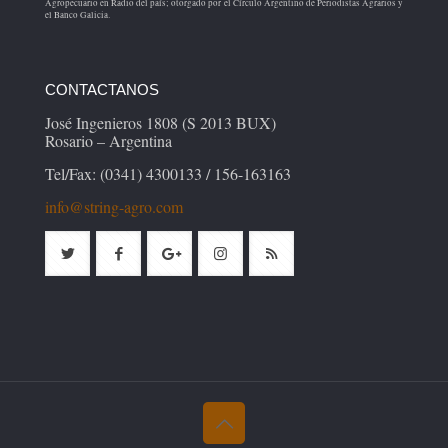
Agropecuario en Radio del país; otorgado por el Círculo Argentino de Periodistas Agrarios y
el Banco Galicia.
CONTACTANOS
José Ingenieros 1808 (S 2013 BUX)
Rosario – Argentina
Tel/Fax: (0341) 4300133 / 156-163163
info@string-agro.com