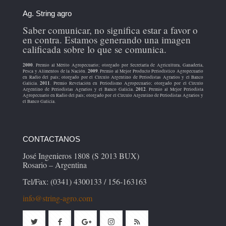
Ag. String agro
Saber comunicar, no significa estar a favor o
en contra. Estamos generando una imagen
calificada sobre lo que se comunica.
2000
. Premio al Mérito Agropecuario; otorgado por Secretaría de Agricultura, Ganadería,
2009
Pesca y Alimentos de la Nación.
. Premio al Mejor Producto Periodístico Agropecuario
en Radio del país; otorgado por el Círculo Argentino de Periodistas Agrarios y el Banco
2011
Galicia.
. Premio Revelación en Periodismo Agropecuario; otorgado por el Círculo
2012
Argentino de Periodistas Agrarios y el Banco Galicia.
. Premio al Mejor Periodista
Agropecuario en Radio del país; otorgado por el Círculo Argentino de Periodistas Agrarios y
el Banco Galicia.
CONTACTANOS
José Ingenieros 1808 (S 2013 BUX)
Rosario – Argentina
Tel/Fax: (0341) 4300133 / 156-163163
info@string-agro.com