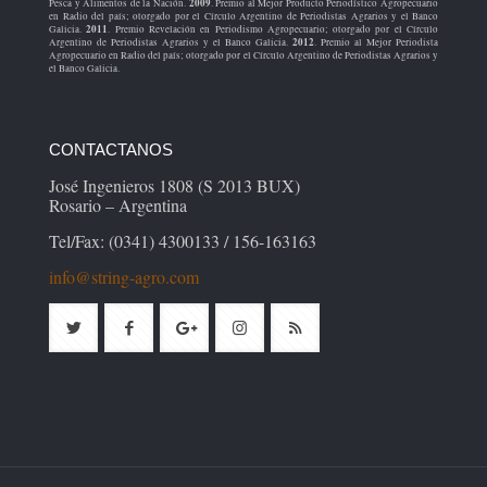
2009
Pesca y Alimentos de la Nación.
. Premio al Mejor Producto Periodístico Agropecuario
en Radio del país; otorgado por el Círculo Argentino de Periodistas Agrarios y el Banco
2011
Galicia.
. Premio Revelación en Periodismo Agropecuario; otorgado por el Círculo
2012
Argentino de Periodistas Agrarios y el Banco Galicia.
. Premio al Mejor Periodista
Agropecuario en Radio del país; otorgado por el Círculo Argentino de Periodistas Agrarios y
el Banco Galicia.
CONTACTANOS
José Ingenieros 1808 (S 2013 BUX)
Rosario – Argentina
Tel/Fax: (0341) 4300133 / 156-163163
info@string-agro.com