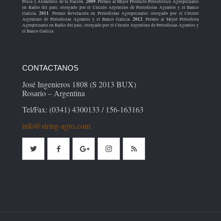
2009
Pesca y Alimentos de la Nación.
. Premio al Mejor Producto Periodístico Agropecuario
en Radio del país; otorgado por el Círculo Argentino de Periodistas Agrarios y el Banco
2011
Galicia.
. Premio Revelación en Periodismo Agropecuario; otorgado por el Círculo
2012
Argentino de Periodistas Agrarios y el Banco Galicia.
. Premio al Mejor Periodista
Agropecuario en Radio del país; otorgado por el Círculo Argentino de Periodistas Agrarios y
el Banco Galicia.
CONTACTANOS
José Ingenieros 1808 (S 2013 BUX)
Rosario – Argentina
Tel/Fax: (0341) 4300133 / 156-163163
info@string-agro.com