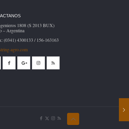
ACTANOS
Ingenieros 1808 (S 2013 BUX)
o – Argentina
x: (0341) 4300133 / 156-163163
tring-agro.com