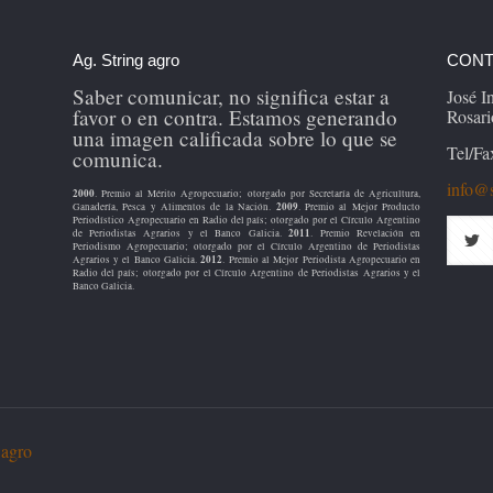
Ag. String agro
CONT
Saber comunicar, no significa estar a
José 
favor o en contra. Estamos generando
Rosari
una imagen calificada sobre lo que se
Tel/Fa
comunica.
info@s
2000
. Premio al Mérito Agropecuario; otorgado por Secretaría de Agricultura,
2009
Ganadería, Pesca y Alimentos de la Nación.
. Premio al Mejor Producto
Periodístico Agropecuario en Radio del país; otorgado por el Círculo Argentino
2011
de Periodistas Agrarios y el Banco Galicia.
. Premio Revelación en
Periodismo Agropecuario; otorgado por el Círculo Argentino de Periodistas
2012
Agrarios y el Banco Galicia.
. Premio al Mejor Periodista Agropecuario en
Radio del país; otorgado por el Círculo Argentino de Periodistas Agrarios y el
Banco Galicia.
 agro