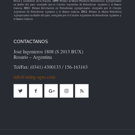
2009
Pesca y Alimentos de la Nación.
. Premio al Mejor Producto Periodístico Agropecuario
en Radio del país; otorgado por el Círculo Argentino de Periodistas Agrarios y el Banco
2011
Galicia.
. Premio Revelación en Periodismo Agropecuario; otorgado por el Círculo
2012
Argentino de Periodistas Agrarios y el Banco Galicia.
. Premio al Mejor Periodista
Agropecuario en Radio del país; otorgado por el Círculo Argentino de Periodistas Agrarios y
el Banco Galicia.
CONTACTANOS
José Ingenieros 1808 (S 2013 BUX)
Rosario – Argentina
Tel/Fax: (0341) 4300133 / 156-163163
info@string-agro.com