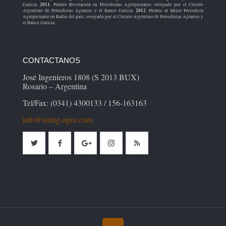
2011
Galicia.
. Premio Revelación en Periodismo Agropecuario; otorgado por el Círculo
2012
Argentino de Periodistas Agrarios y el Banco Galicia.
. Premio al Mejor Periodista
Agropecuario en Radio del país; otorgado por el Círculo Argentino de Periodistas Agrarios y
el Banco Galicia.
CONTACTANOS
José Ingenieros 1808 (S 2013 BUX)
Rosario – Argentina
Tel/Fax: (0341) 4300133 / 156-163163
info@string-agro.com