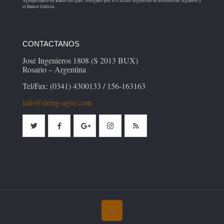
Agropecuario en Radio del país; otorgado por el Círculo Argentino de Periodistas Agrarios y
el Banco Galicia.
CONTACTANOS
José Ingenieros 1808 (S 2013 BUX)
Rosario – Argentina
Tel/Fax: (0341) 4300133 / 156-163163
info@string-agro.com