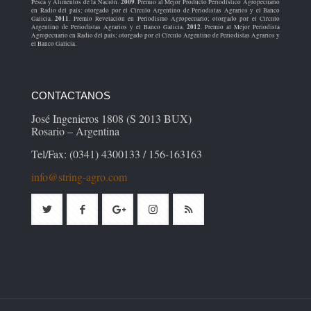
2009
Pesca y Alimentos de la Nación.
. Premio al Mejor Producto Periodístico Agropecuario
en Radio del país; otorgado por el Círculo Argentino de Periodistas Agrarios y el Banco
2011
Galicia.
. Premio Revelación en Periodismo Agropecuario; otorgado por el Círculo
2012
Argentino de Periodistas Agrarios y el Banco Galicia.
. Premio al Mejor Periodista
Agropecuario en Radio del país; otorgado por el Círculo Argentino de Periodistas Agrarios y
el Banco Galicia.
CONTACTANOS
José Ingenieros 1808 (S 2013 BUX)
Rosario – Argentina
Tel/Fax: (0341) 4300133 / 156-163163
info@string-agro.com