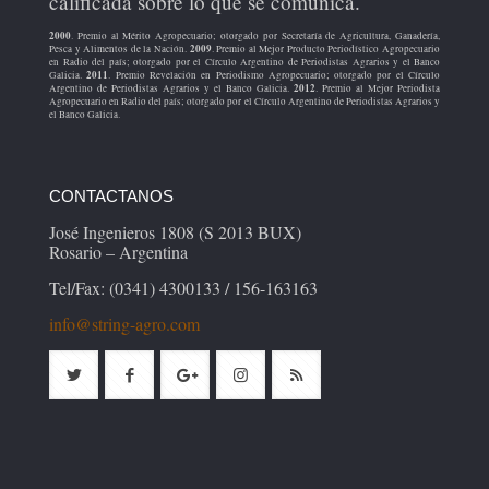
calificada sobre lo que se comunica.
2000
. Premio al Mérito Agropecuario; otorgado por Secretaría de Agricultura, Ganadería,
2009
Pesca y Alimentos de la Nación.
. Premio al Mejor Producto Periodístico Agropecuario
en Radio del país; otorgado por el Círculo Argentino de Periodistas Agrarios y el Banco
2011
Galicia.
. Premio Revelación en Periodismo Agropecuario; otorgado por el Círculo
2012
Argentino de Periodistas Agrarios y el Banco Galicia.
. Premio al Mejor Periodista
Agropecuario en Radio del país; otorgado por el Círculo Argentino de Periodistas Agrarios y
el Banco Galicia.
CONTACTANOS
José Ingenieros 1808 (S 2013 BUX)
Rosario – Argentina
Tel/Fax: (0341) 4300133 / 156-163163
info@string-agro.com