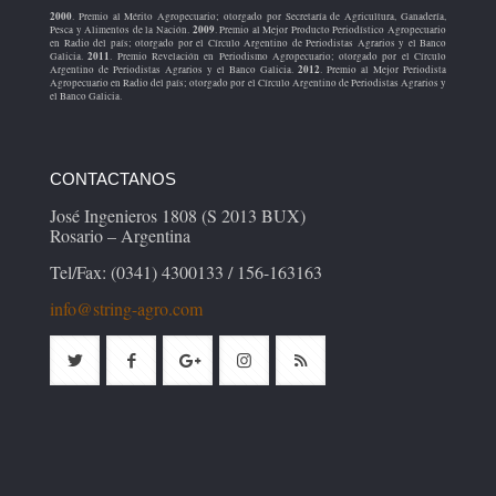
2000
. Premio al Mérito Agropecuario; otorgado por Secretaría de Agricultura, Ganadería,
2009
Pesca y Alimentos de la Nación.
. Premio al Mejor Producto Periodístico Agropecuario
en Radio del país; otorgado por el Círculo Argentino de Periodistas Agrarios y el Banco
2011
Galicia.
. Premio Revelación en Periodismo Agropecuario; otorgado por el Círculo
2012
Argentino de Periodistas Agrarios y el Banco Galicia.
. Premio al Mejor Periodista
Agropecuario en Radio del país; otorgado por el Círculo Argentino de Periodistas Agrarios y
el Banco Galicia.
CONTACTANOS
José Ingenieros 1808 (S 2013 BUX)
Rosario – Argentina
Tel/Fax: (0341) 4300133 / 156-163163
info@string-agro.com