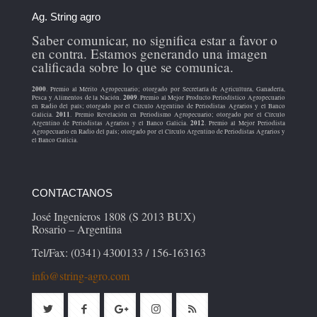
Ag. String agro
Saber comunicar, no significa estar a favor o
en contra. Estamos generando una imagen
calificada sobre lo que se comunica.
2000
. Premio al Mérito Agropecuario; otorgado por Secretaría de Agricultura, Ganadería,
2009
Pesca y Alimentos de la Nación.
. Premio al Mejor Producto Periodístico Agropecuario
en Radio del país; otorgado por el Círculo Argentino de Periodistas Agrarios y el Banco
2011
Galicia.
. Premio Revelación en Periodismo Agropecuario; otorgado por el Círculo
2012
Argentino de Periodistas Agrarios y el Banco Galicia.
. Premio al Mejor Periodista
Agropecuario en Radio del país; otorgado por el Círculo Argentino de Periodistas Agrarios y
el Banco Galicia.
CONTACTANOS
José Ingenieros 1808 (S 2013 BUX)
Rosario – Argentina
Tel/Fax: (0341) 4300133 / 156-163163
info@string-agro.com