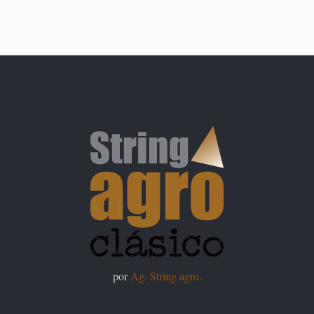
por
Ag. String agro.