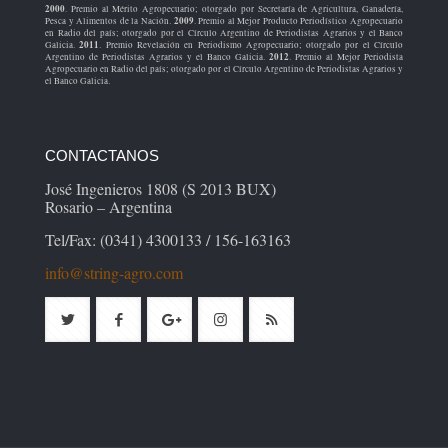
2000
. Premio al Mérito Agropecuario; otorgado por Secretaría de Agricultura, Ganadería,
2009
Pesca y Alimentos de la Nación.
. Premio al Mejor Producto Periodístico Agropecuario
en Radio del país; otorgado por el Círculo Argentino de Periodistas Agrarios y el Banco
2011
Galicia.
. Premio Revelación en Periodismo Agropecuario; otorgado por el Círculo
2012
Argentino de Periodistas Agrarios y el Banco Galicia.
. Premio al Mejor Periodista
Agropecuario en Radio del país; otorgado por el Círculo Argentino de Periodistas Agrarios y
el Banco Galicia.
CONTACTANOS
José Ingenieros 1808 (S 2013 BUX)
Rosario – Argentina
Tel/Fax: (0341) 4300133 / 156-163163
info@string-agro.com