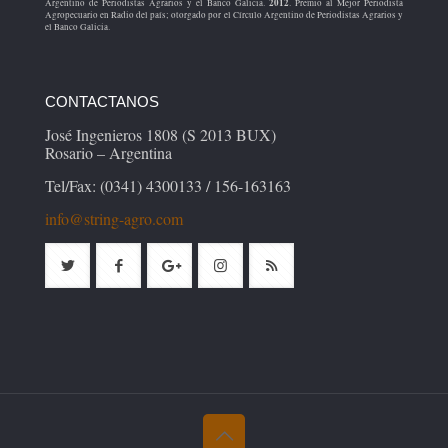
2012
Argentino de Periodistas Agrarios y el Banco Galicia.
. Premio al Mejor Periodista
Agropecuario en Radio del país; otorgado por el Círculo Argentino de Periodistas Agrarios y
el Banco Galicia.
CONTACTANOS
José Ingenieros 1808 (S 2013 BUX)
Rosario – Argentina
Tel/Fax: (0341) 4300133 / 156-163163
info@string-agro.com