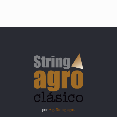
por
Ag. String agro.