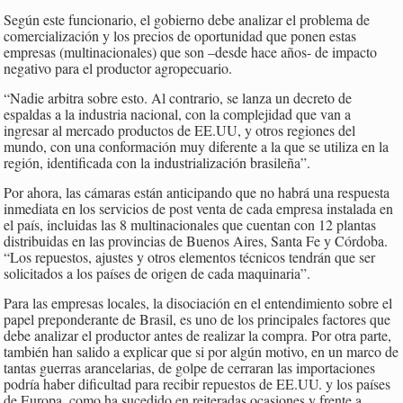
Según este funcionario, el gobierno debe analizar el problema de
comercialización y los precios de oportunidad que ponen estas
empresas (multinacionales) que son –desde hace años- de impacto
negativo para el productor agropecuario.
“Nadie arbitra sobre esto. Al contrario, se lanza un decreto de
espaldas a la industria nacional, con la complejidad que van a
ingresar al mercado productos de EE.UU, y otros regiones del
mundo, con una conformación muy diferente a la que se utiliza en la
región, identificada con la industrialización brasileña”.
Por ahora, las cámaras están anticipando que no habrá una respuesta
inmediata en los servicios de post venta de cada empresa instalada en
el país, incluidas las 8 multinacionales que cuentan con 12 plantas
distribuidas en las provincias de Buenos Aires, Santa Fe y Córdoba.
“Los repuestos, ajustes y otros elementos técnicos tendrán que ser
solicitados a los países de origen de cada maquinaria”.
Para las empresas locales, la disociación en el entendimiento sobre el
papel preponderante de Brasil, es uno de los principales factores que
debe analizar el productor antes de realizar la compra. Por otra parte,
también han salido a explicar que si por algún motivo, en un marco de
tantas guerras arancelarias, de golpe de cerraran las importaciones
podría haber dificultad para recibir repuestos de EE.UU. y los países
de Europa, como ha sucedido en reiteradas ocasiones y frente a