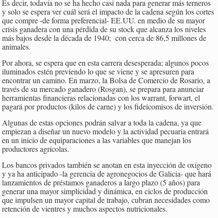
Es decir, todavía no se ha hecho casi nada para generar más terneros
y solo se espera ver cuál será el impacto de la cadena según los cortes
que compre -de forma preferencial- EE.UU. en medio de su mayor
crisis ganadera con una pérdida de su stock que alcanza los niveles
más bajos desde la década de 1940; con cerca de 86,5 millones de
animales.
Por ahora, se espera que en esta carrera desesperada; algunos pocos
iluminados estén previendo lo que se viene y se apresuren para
encontrar un camino. En marzo, la Bolsa de Comercio de Rosario, a
través de su mercado ganadero (Rosgan), se prepara para anunciar
herramientas financieras relacionadas con los warrant, forwart, el
pagará por productos (kilos de carne) y los fideicomisos de inversión.
Algunas de estas opciones podrán salvar a toda la cadena, ya que
empiezan a diseñar un nuevo modelo y la actividad pecuaria entrará
en un inicio de equiparaciones a las variables que manejan los
productores agrícolas.
Los bancos privados también se anotan en esta inyección de oxígeno
y ya ha anticipado -la gerencia de agronegocios de Galicia- que hará
lanzamientos de préstamos ganaderos a largo plazo (5 años) para
generar una mayor simplicidad y dinámica, en ciclos de producción
que impulsen un mayor capital de trabajo, cubran necesidades como
retención de vientres y muchos aspectos nutricionales.