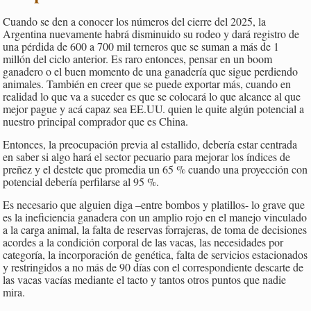
Cuando se den a conocer los números del cierre del 2025, la
Argentina nuevamente habrá disminuido su rodeo y dará registro de
una pérdida de 600 a 700 mil terneros que se suman a más de 1
millón del ciclo anterior. Es raro entonces, pensar en un boom
ganadero o el buen momento de una ganadería que sigue perdiendo
animales. También en creer que se puede exportar más, cuando en
realidad lo que va a suceder es que se colocará lo que alcance al que
mejor pague y acá capaz sea EE.UU. quien le quite algún potencial a
nuestro principal comprador que es China.
Entonces, la preocupación previa al estallido, debería estar centrada
en saber si algo hará el sector pecuario para mejorar los índices de
preñez y el destete que promedia un 65 % cuando una proyección con
potencial debería perfilarse al 95 %.
Es necesario que alguien diga –entre bombos y platillos- lo grave que
es la ineficiencia ganadera con un amplio rojo en el manejo vinculado
a la carga animal, la falta de reservas forrajeras, de toma de decisiones
acordes a la condición corporal de las vacas, las necesidades por
categoría, la incorporación de genética, falta de servicios estacionados
y restringidos a no más de 90 días con el correspondiente descarte de
las vacas vacías mediante el tacto y tantos otros puntos que nadie
mira.