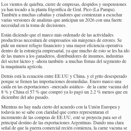
Los vientos de quiebra, cierre de empresas, despidos y suspensiones
ya han tocado a la planta frigorífica de Gral. Pico (La Pampa).
También a muchas cabañas y criadores que comienzan a escuchar
varias versiones de analistas que anticipan un 2026 con una fuerte
necesidad en la toma de decisiones.
Están diciendo que el marco más ordenado de las actividades
productivas necesitará de empresarios sin márgenes de errores. Se
pide un menor refugio financiero y una mayor eficiencia operativa
dentro de la estrategia empresarial, ya que mucho de esto se les ha ido
de las manos a los ganaderos, distribuidores de insumos, industrias
del sector lácteo y -ahora también- a muchas firmas del segmento de
la maquinaria agrícola.
Detrás está la ecuación entre EE.UU y China, y el grito desesperado
porque se frenen las importaciones desmedidas. Enero marco una
caída en las exportaciones –mercado asiático- de la carne vacuna del
8 % y China el 57 % que compró ya lo pagó un 2.2 % menos que en
diciembre del año pasado.
Mientras no hay nada cierto del acuerdo con la Unión Europea y
todavía no se sabe con claridad que cortes representaran el
incremento de las compras de EE.UU, esté se proyecta para ser el
principal destino de las exportaciones Argentinas. Dando una clara
señal de que la guerra comercial recién comienza, la carne vacuna se