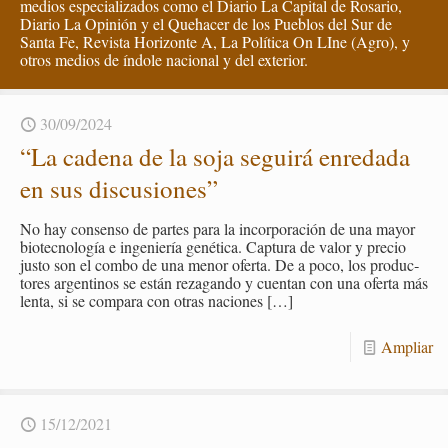
medios especializados como el Diario La Capital de Rosario,
Diario La Opinión y el Quehacer de los Pueblos del Sur de
Santa Fe, Revista Horizonte A, La Política On LIne (Agro), y
otros medios de índole nacional y del exterior.
30/09/2024
“La ca­de­na de la soja se­gui­rá en­re­da­da
en sus dis­cu­sio­nes”
No hay con­sen­so de par­tes para la in­cor­po­ra­ción de una mayor
bio­tec­no­lo­gía e in­ge­nie­ría ge­né­ti­ca. Cap­tu­ra de valor y pre­cio
justo son el combo de una menor ofer­ta. De a poco, los pro­duc­
to­res ar­gen­ti­nos se están re­za­gan­do y cuen­tan con una ofer­ta más
lenta, si se com­pa­ra con otras na­cio­nes
[…]
Am­pliar
15/12/2021