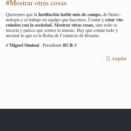
#Mos­trar otras cosas
Ins­ti­tu­ción hable más de campo,
Que­re­mos que la
de bio­tec­
estar vin­
no­lo­gía y el tra­ba­jo en equi­po que ha­ce­mos. Con­tar y
cu­la­dos con la so­cie­dad.
Mos­trar otras cosas,
sino todo se
mez­cla y pa­re­ce que somos lo mismo. Hay que con­tar todo y
mos­trar lo que es la Bolsa de Co­mer­cio de Ro­sa­rio.
// Mi­guel Si­mio­ni
BCR //
. Pre­si­den­te
Am­pliar