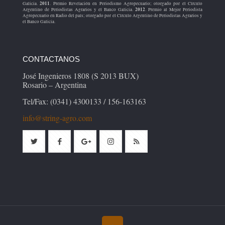
2011
Galicia.
. Premio Revelación en Periodismo Agropecuario; otorgado por el Círculo
2012
Argentino de Periodistas Agrarios y el Banco Galicia.
. Premio al Mejor Periodista
Agropecuario en Radio del país; otorgado por el Círculo Argentino de Periodistas Agrarios y
el Banco Galicia.
CONTACTANOS
José Ingenieros 1808 (S 2013 BUX)
Rosario – Argentina
Tel/Fax: (0341) 4300133 / 156-163163
info@string-agro.com