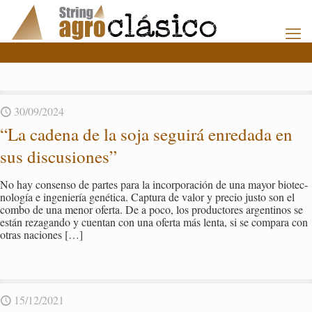
30/09/2024
“La ca­de­na de la soja se­gui­rá en­re­da­da en
sus dis­cu­sio­nes”
No hay con­sen­so de par­tes para la in­cor­po­ra­ción de una mayor bio­tec­
no­lo­gía e in­ge­nie­ría ge­né­ti­ca. Cap­tu­ra de valor y pre­cio justo son el
combo de una menor ofer­ta. De a poco, los pro­duc­to­res ar­gen­ti­nos se
están re­za­gan­do y cuen­tan con una ofer­ta más lenta, si se com­pa­ra con
otras na­cio­nes
[…]
15/12/2021