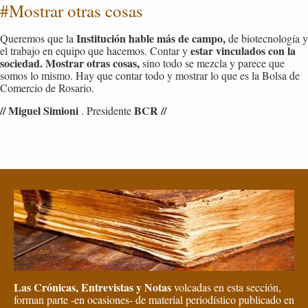
#Mos­trar otras cosas
Ins­ti­tu­ción hable más de campo,
Que­re­mos que la
de bio­tec­no­lo­gía y
estar vin­cu­la­dos con la
el tra­ba­jo en equi­po que ha­ce­mos. Con­tar y
so­cie­dad.
Mos­trar otras cosas,
sino todo se mez­cla y pa­re­ce que
somos lo mismo. Hay que con­tar todo y mos­trar lo que es la Bolsa de
Co­mer­cio de Ro­sa­rio.
// Mi­guel Si­mio­ni
BCR //
. Pre­si­den­te
Las Crónicas, Entrevistas y Notas
volcadas en esta sección,
forman parte -en ocasiones- de material periodístico publicado en