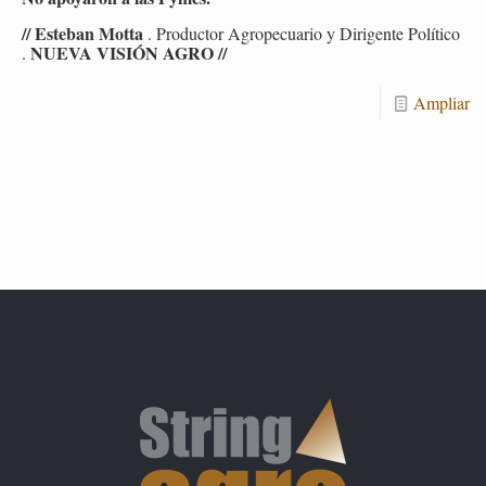
// Es­te­ban Motta
. Pro­duc­tor Agro­pe­cua­rio y Di­ri­gen­te Po­lí­ti­co
NUEVA VI­SIÓN AGRO //
.
Am­pliar