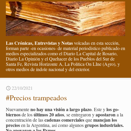
Las Crónicas, Entrevistas y Notas
volcadas en esta sección,
forman parte -en ocasiones- de material periodístico publicado en
medios especializados como el Diario La Capital de Rosario,
Diario La Opinión y el Quehacer de los Pueblos del Sur de
Santa Fe, Revista Horizonte A, La Política On LIne (Agro), y
otros medios de índole nacional y del exterior.
22/10/2021
#Pre­cios tram­pea­dos
no hay una vi­sión a largo plazo
los go­
Nue­va­men­te
. Este y
bier­nos
úl­ti­mos 20 años
apos­ta­ron
de los
, se en­tre­ga­ron y
a la
ca­de­nas co­mer­cia­les
ma­ne­jan los
con­cen­tra­ción de las
que
pre­cios
gru­pos in­dus­tria­les.
en la Ar­gen­ti­na, así como al­gu­nos
No apo­ya­ron a las Pymes.