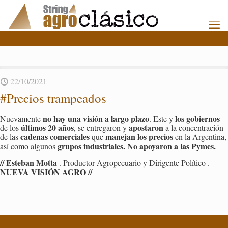
22/10/2021
#Pre­cios tram­pea­dos
no hay una vi­sión a largo plazo
los go­bier­nos
Nue­va­men­te
. Este y
úl­ti­mos 20 años
apos­ta­ron
de los
, se en­tre­ga­ron y
a la con­cen­tra­ción
ca­de­nas co­mer­cia­les
ma­ne­jan los pre­cios
de las
que
en la Ar­gen­ti­na,
gru­pos in­dus­tria­les. No apo­ya­ron a las Pymes.
así como al­gu­nos
// Es­te­ban Motta
. Pro­duc­tor Agro­pe­cua­rio y Di­ri­gen­te Po­lí­ti­co .
NUEVA VI­SIÓN AGRO //