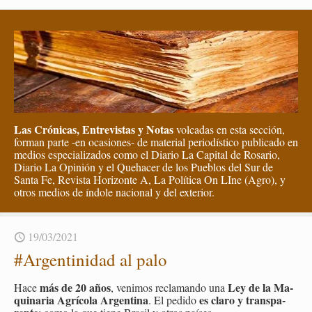
Las Crónicas, Entrevistas y Notas
volcadas en esta sección,
forman parte -en ocasiones- de material periodístico publicado en
medios especializados como el Diario La Capital de Rosario,
Diario La Opinión y el Quehacer de los Pueblos del Sur de
Santa Fe, Revista Horizonte A, La Política On LIne (Agro), y
otros medios de índole nacional y del exterior.
19/03/2021
#Ar­gen­ti­ni­dad al palo
más de 20 años
Ley de la Ma­
Hace
, ve­ni­mos re­cla­man­do una
qui­na­ria Agrí­co­la Ar­gen­ti­na
es claro y trans­pa­
. El pe­di­do