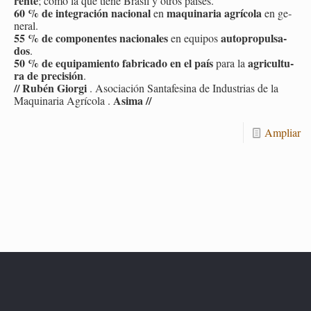
ren­te
; como la que tiene Bra­sil y otros paí­ses.
60 % de in­te­gra­ción na­cio­nal
ma­qui­na­ria agrí­co­la
en
en ge­
ne­ral.
55 % de com­po­nen­tes na­cio­na­les
au­to­pro­pul­sa­
en equi­pos
dos
.
50 % de equi­pa­mien­to fa­bri­ca­do en el país
agri­cul­tu­
para la
ra de pre­ci­sión
.
//
Rubén Gior­gi
. Aso­cia­ción San­ta­fe­si­na de In­dus­trias de la
Asima
//
Ma­qui­na­ria Agrí­co­la .
Am­pliar