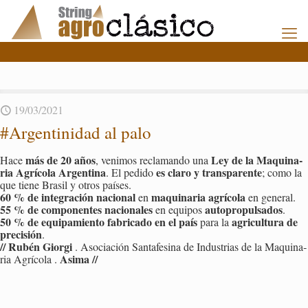
19/03/2021
#Ar­gen­ti­ni­dad al palo
más de 20 años
Ley de la Ma­qui­na­
Hace
, ve­ni­mos re­cla­man­do una
ria Agrí­co­la Ar­gen­ti­na
es claro y trans­pa­ren­te
. El pe­di­do
; como la
que tiene Bra­sil y otros paí­ses.
60 % de in­te­gra­ción na­cio­nal
ma­qui­na­ria agrí­co­la
en
en ge­ne­ral.
55 % de com­po­nen­tes na­cio­na­les
au­to­pro­pul­sa­dos
en equi­pos
.
50 % de equi­pa­mien­to fa­bri­ca­do en el país
agri­cul­tu­ra de
para la
pre­ci­sión
.
//
Rubén Gior­gi
. Aso­cia­ción San­ta­fe­si­na de In­dus­trias de la Ma­qui­na­
Asima
//
ria Agrí­co­la .