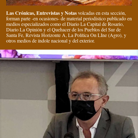
Las Crónicas, Entrevistas y Notas
volcadas en esta sección,
forman parte -en ocasiones- de material periodístico publicado en
medios especializados como el Diario La Capital de Rosario,
Diario La Opinión y el Quehacer de los Pueblos del Sur de
Santa Fe, Revista Horizonte A, La Política On LIne (Agro), y
otros medios de índole nacional y del exterior.