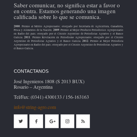
Saber comunicar, no significa estar a favor o
en contra. Estamos generando una imagen
calificada sobre lo que se comunica.
2000
. Premio al Mérito Agropecuario; otorgado por Secretaría de Agricultura, Ganadería,
2009
Pesca y Alimentos de la Nación.
. Premio al Mejor Producto Periodístico Agropecuario
en Radio del país; otorgado por el Círculo Argentino de Periodistas Agrarios y el Banco
2011
Galicia.
. Premio Revelación en Periodismo Agropecuario; otorgado por el Círculo
2012
Argentino de Periodistas Agrarios y el Banco Galicia.
. Premio al Mejor Periodista
Agropecuario en Radio del país; otorgado por el Círculo Argentino de Periodistas Agrarios y
el Banco Galicia.
CONTACTANOS
José Ingenieros 1808 (S 2013 BUX)
Rosario – Argentina
Tel/Fax: (0341) 4300133 / 156-163163
info@string-agro.com