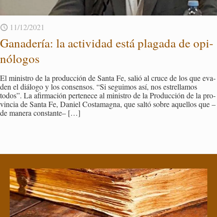
11/12/2021
Ga­na­de­ría: la ac­ti­vi­dad está pla­ga­da de opi­
nó­lo­gos
El mi­nis­tro de la pro­duc­ción de Santa Fe, salió al cruce de los que eva­
den el diá­lo­go y los con­sen­sos. “Si se­gui­mos así, nos es­tre­lla­mos
todos”. La afir­ma­ción per­te­ne­ce al mi­nis­tro de la Pro­duc­ción de la pro­
vin­cia de Santa Fe, Da­niel Cos­ta­mag­na, que saltó sobre aque­llos que –
de ma­ne­ra cons­tan­te–
[…]