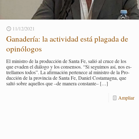
11/12/2021
Ga­na­de­ría: la ac­ti­vi­dad está pla­ga­da de
opi­nó­lo­gos
El mi­nis­tro de la pro­duc­ción de Santa Fe, salió al cruce de los
que eva­den el diá­lo­go y los con­sen­sos. “Si se­gui­mos así, nos es­
tre­lla­mos todos”. La afir­ma­ción per­te­ne­ce al mi­nis­tro de la Pro­
duc­ción de la pro­vin­cia de Santa Fe, Da­niel Cos­ta­mag­na, que
saltó sobre aque­llos que –de ma­ne­ra cons­tan­te–
[…]
Am­pliar