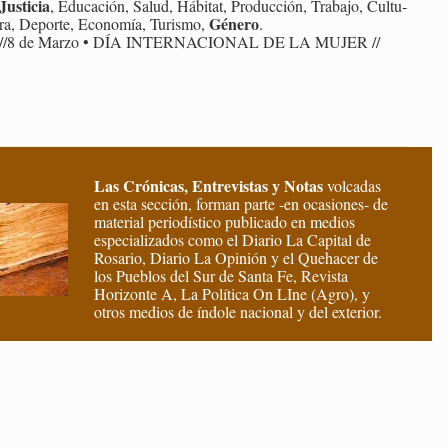
Jus­ti­cia
, Edu­ca­ción, Salud, Há­bi­tat, Pro­duc­ción, Tra­ba­jo, Cul­tu­
Gé­ne­ro
ra, De­por­te, Eco­no­mía, Tu­ris­mo,
.
//8 de Marzo • DÍA IN­TER­NA­CIO­NAL DE LA MUJER //
Las Crónicas, Entrevistas y Notas
volcadas
en esta sección, forman parte -en ocasiones- de
material periodístico publicado en medios
especializados como el Diario La Capital de
Rosario, Diario La Opinión y el Quehacer de
los Pueblos del Sur de Santa Fe, Revista
Horizonte A, La Política On LIne (Agro), y
otros medios de índole nacional y del exterior.