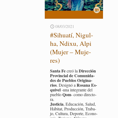
08/03/2021
#Sihua­tí, Ni­gul­
ha, Ndixu, Alpi
(Mujer – Mu­je­
res)
Santa Fe
Di­rec­ción
creó la
Pro­vin­cial de Co­mu­ni­da­
des de Pue­blos Ori­gi­na­
rios
Ro­sa­na Es­
. De­sig­nó a
qui­vel
-una in­te­gran­te del
Qom
pue­blo
- como di­rec­to­
ra.
Jus­ti­cia
, Edu­ca­ción, Salud,
Há­bi­tat, Pro­duc­ción, Tra­ba­
jo, Cul­tu­ra, De­por­te, Eco­no­