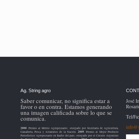
Ag. String agro
CONT
Saber comunicar, no significa estar a
José 
favor o en contra. Estamos generando
Rosari
una imagen calificada sobre lo que se
Tel/Fa
comunica.
info@s
2000
. Premio al Mérito Agropecuario; otorgado por Secretaría de Agricultura,
2009
Ganadería, Pesca y Alimentos de la Nación.
. Premio al Mejor Producto
Periodístico Agropecuario en Radio del país; otorgado por el Círculo Argentino