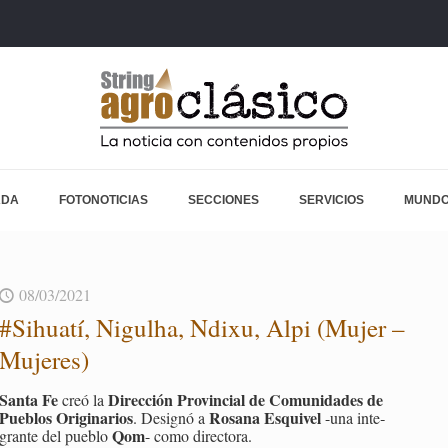
ADA
FOTONOTICIAS
SECCIONES
SERVICIOS
MUNDO
08/03/2021
#Sihua­tí, Ni­gul­ha, Ndixu, Alpi (Mujer –
Mu­je­res)
Santa Fe
Di­rec­ción Pro­vin­cial de Co­mu­ni­da­des de
creó la
Pue­blos Ori­gi­na­rios
Ro­sa­na Es­qui­vel
. De­sig­nó a
-una in­te­
Qom
gran­te del pue­blo
- como di­rec­to­ra.