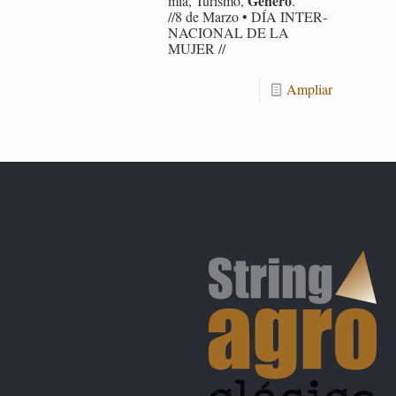
Gé­ne­ro
mía, Tu­ris­mo,
.
//8 de Marzo • DÍA IN­TER­
NA­CIO­NAL DE LA
MUJER //
Am­pliar