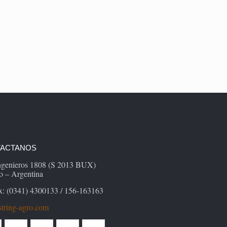
ACTANOS
Ingenieros 1808 (S 2013 BUX)
o – Argentina
x: (0341) 4300133 / 156-163163
tring-agro.com