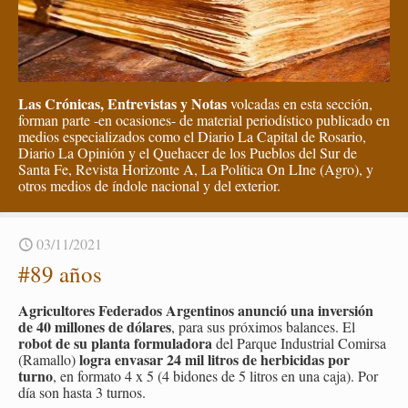
Las Crónicas, Entrevistas y Notas
volcadas en esta sección,
forman parte -en ocasiones- de material periodístico publicado en
medios especializados como el Diario La Capital de Rosario,
Diario La Opinión y el Quehacer de los Pueblos del Sur de
Santa Fe, Revista Horizonte A, La Política On LIne (Agro), y
otros medios de índole nacional y del exterior.
03/11/2021
#89 años
Agri­cul­to­res Fe­de­ra­dos Ar­gen­ti­nos anun­ció una in­ver­sión
de 40 mi­llo­nes de dó­la­res
, para sus pró­xi­mos ba­lan­ces. El
robot de su plan­ta for­mu­la­do­ra
del Par­que In­dus­trial Co­mir­sa
logra en­va­sar 24 mil li­tros de her­bi­ci­das por
(Ra­ma­llo)
turno
, en for­ma­to 4 x 5 (4 bi­do­nes de 5 li­tros en una caja). Por
día son hasta 3 tur­nos.