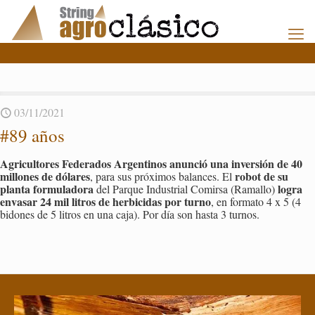
03/11/2021
#89 años
Agri­cul­to­res Fe­de­ra­dos Ar­gen­ti­nos anun­ció una in­ver­sión de 40
mi­llo­nes de dó­la­res
robot de su
, para sus pró­xi­mos ba­lan­ces. El
plan­ta for­mu­la­do­ra
logra
del Par­que In­dus­trial Co­mir­sa (Ra­ma­llo)
en­va­sar 24 mil li­tros de her­bi­ci­das por turno
, en for­ma­to 4 x 5 (4
bi­do­nes de 5 li­tros en una caja). Por día son hasta 3 tur­nos.