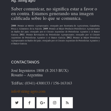
Ag. String agro
Saber comunicar, no significa estar a favor o
en contra. Estamos generando una imagen
calificada sobre lo que se comunica.
2000
. Premio al Mérito Agropecuario; otorgado por Secretaría de Agricultura, Ganadería,
2009
Pesca y Alimentos de la Nación.
. Premio al Mejor Producto Periodístico Agropecuario
en Radio del país; otorgado por el Círculo Argentino de Periodistas Agrarios y el Banco
2011
Galicia.
. Premio Revelación en Periodismo Agropecuario; otorgado por el Círculo
2012
Argentino de Periodistas Agrarios y el Banco Galicia.
. Premio al Mejor Periodista
Agropecuario en Radio del país; otorgado por el Círculo Argentino de Periodistas Agrarios y
el Banco Galicia.
CONTACTANOS
José Ingenieros 1808 (S 2013 BUX)
Rosario – Argentina
Tel/Fax: (0341) 4300133 / 156-163163
info@string-agro.com