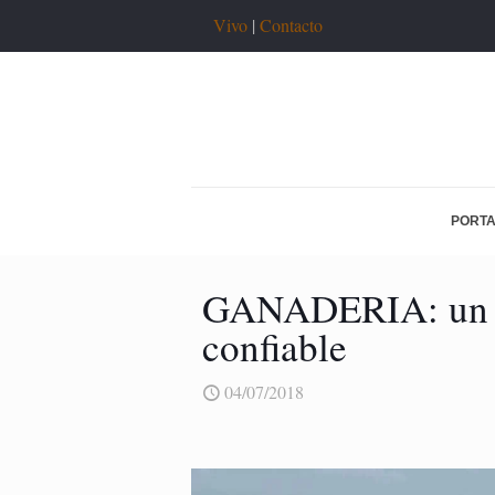
Vivo
|
Contacto
PORT
GANADERIA: un pa
confiable
04/07/2018