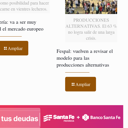
como posibilidad para hacer
carne en vientres lecheros.
PRODUCCIONES
ría: va a ser muy
ALTERNATIVAS. El 63 %
il el mercado europeo
no logra salir de una larga
crisis.
Ampliar
Fespal: vuelven a revisar el
modelo para las
producciones alternativas
Ampliar