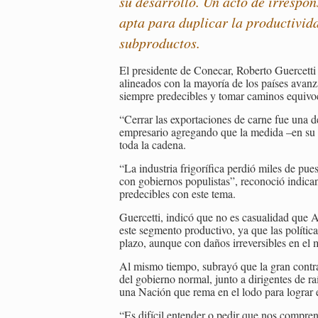
su desarrollo. Un acto de irrespo
apta para duplicar la productivida
subproductos.
El presidente de Conecar, Roberto Guercetti
alineados con la mayoría de los países avanz
siempre predecibles y tomar caminos equivo
“Cerrar las exportaciones de carne fue una de
empresario agregando que la medida –en su m
toda la cadena.
“La industria frigorífica perdió miles de pu
con gobiernos populistas”, reconoció indica
predecibles con este tema.
Guercetti, indicó que no es casualidad que 
este segmento productivo, ya que las polític
plazo, aunque con daños irreversibles en el 
Al mismo tiempo, subrayó que la gran contr
del gobierno normal, junto a dirigentes de ra
una Nación que rema en el lodo para lograr el
“Es difícil entender o pedir que nos compr