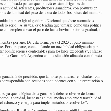
s complicado pensar que todavía existan dirigentes de
 la actividad, referentes, productores ganaderos, con posturas en
enos de la mitad del peso de faena de todos los países del mundo”.
unidad para exigir al gobierno Nacional que dicte normativas
nadero serio. A su vez, este tendría que tomarse como una política
e contemplen elevar el peso de faena bovina de forma gradual, a
a hembra por año. De esta forma para el 2023 el peso mínimo
te. Por otra parte, contemplando un trazabilidad obligatoria para
ar bonificaciones controlables para los kilos excedentes”, enfatizó
r a la Ganadería Argentina en una situación alineada con el resto
 ganadería de precisión, que tanto se parafrasea en charlas con
 es correspondida con acciones contundentes con su interpretación o
te, ya que la lógica de la ganadería debe resolverse de forma
como la sanidad, bienestar animal, medio ambiente y trazabilidad
el esfuerzo y energía para implementarlos o resolverlos”.
iderada por Brasil y Argentina con la responsabilidad en un