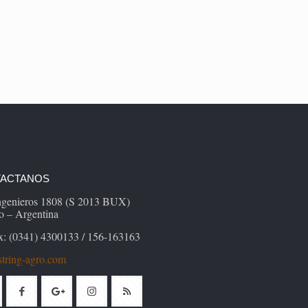
ACTANOS
Ingenieros 1808 (S 2013 BUX)
o – Argentina
x: (0341) 4300133 / 156-163163
tring-agro.com