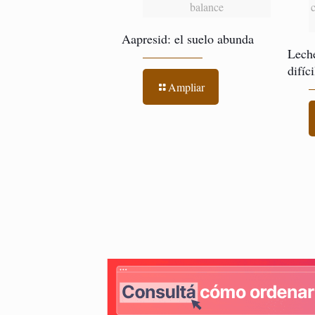
balance
Aapresid: el suelo abunda
Leche
difíc
Ampliar