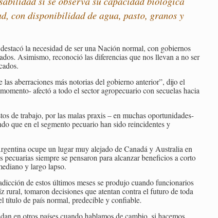
nsabilidad si se observa su capacidad biológica
d, con disponibilidad de agua, pasto, granos y
 destacó la necesidad de ser una Nación normal, con gobiernos
ados. Asimismo, reconoció las diferencias que nos llevan a no ser
cados.
 las aberraciones más notorias del gobierno anterior”, dijo el
omento- afectó a todo el sector agropecuario con secuelas hacia
estos de trabajo, por las malas praxis – en muchas oportunidades-
ndo que en el segmento pecuario han sido reincidentes y
Argentina ocupe un lugar muy alejado de Canadá y Australia en
as pecuarias siempre se pensaron para alcanzar beneficios a corto
mediano y largo lapso.
adicción de estos últimos meses se produjo cuando funcionarios
íz rural, tomaron decisiones que atentan contra el futuro de toda
 título de país normal, predecible y confiable.
endan en otros países cuando hablamos de cambio, si hacemos