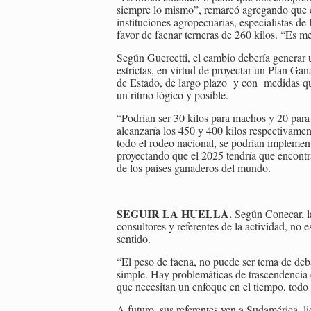
siempre lo mismo”, remarcó agregando que e
instituciones agropecuarias, especialistas de
favor de faenar terneras de 260 kilos. “Es m
Según Guercetti, el cambio debería generar 
estrictas, en virtud de proyectar un Plan Ga
de Estado, de largo plazo y con medidas qu
un ritmo lógico y posible.
“Podrían ser 30 kilos para machos y 20 par
alcanzaría los 450 y 400 kilos respectivamen
todo el rodeo nacional, se podrían implement
proyectando que el 2025 tendría que encontra
de los países ganaderos del mundo.
SEGUIR LA HUELLA.
Según Conecar, la
consultores y referentes de la actividad, no
sentido.
“El peso de faena, no puede ser tema de deba
simple. Hay problemáticas de trascendencia 
que necesitan un enfoque en el tiempo, todo 
A futuro, sus referentes ven a Sudamérica, l