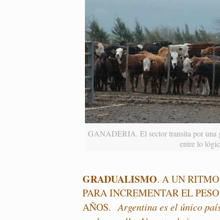
GANADERIA. El sector transita por una gri
entre lo lógi
GRADUALISMO
. A UN RITM
PARA INCREMENTAR EL PESO 
AÑOS.
Argentina es el único paí