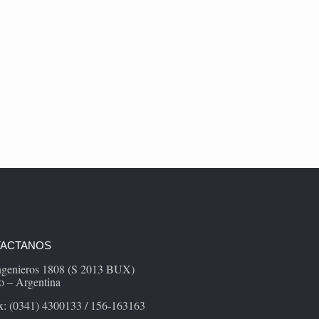
ACTANOS
Ingenieros 1808 (S 2013 BUX)
o – Argentina
x: (0341) 4300133 / 156-163163