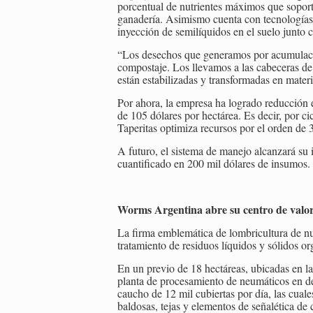
porcentual de nutrientes máximos que soporta
ganadería. Asimismo cuenta con tecnologías 
inyección de semilíquidos en el suelo junto c
“Los desechos que generamos por acumulación
compostaje. Los llevamos a las cabeceras de 
están estabilizadas y transformadas en mate
Por ahora, la empresa ha logrado reducción e
de 105 dólares por hectárea. Es decir, por ci
Taperitas optimiza recursos por el orden de 
A futuro, el sistema de manejo alcanzará su
cuantificado en 200 mil dólares de insumos.
Worms Argentina abre su centro de valor
La firma emblemática de lombricultura de nue
tratamiento de residuos líquidos y sólidos or
En un previo de 18 hectáreas, ubicadas en la
planta de procesamiento de neumáticos en des
caucho de 12 mil cubiertas por día, las cua
baldosas, tejas y elementos de señalética de