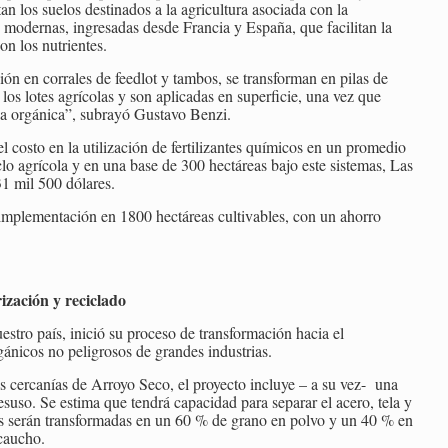
n los suelos destinados a la agricultura asociada con la
modernas, ingresadas desde Francia y España, que facilitan la
on los nutrientes.
 en corrales de feedlot y tambos, se transforman en pilas de
los lotes agrícolas y son aplicadas en superficie, una vez que
ria orgánica”, subrayó Gustavo Benzi.
l costo en la utilización de fertilizantes químicos en un promedio
clo agrícola y en una base de 300 hectáreas bajo este sistemas, Las
31 mil 500 dólares.
 implementación en 1800 hectáreas cultivables, con un ahorro
ización y reciclado
stro país, inició su proceso de transformación hacia el
gánicos no peligrosos de grandes industrias.
s cercanías de Arroyo Seco, el proyecto incluye – a su vez- una
uso. Se estima que tendrá capacidad para separar el acero, tela y
les serán transformadas en un 60 % de grano en polvo y un 40 % en
 caucho.