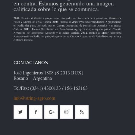
en contra. Estamos generando una imagen
calificada sobre lo que se comunica.
2000
. Premio al Mérito Agropecuario; otorgado por Secretaría de Agricultura, Ganadería,
2009
Pesca y Alimentos de la Nación.
. Premio al Mejor Producto Periodístico Agropecuario
en Radio del país; otorgado por el Círculo Argentino de Periodistas Agrarios y el Banco
2011
Galicia.
. Premio Revelación en Periodismo Agropecuario; otorgado por el Círculo
2012
Argentino de Periodistas Agrarios y el Banco Galicia.
. Premio al Mejor Periodista
Agropecuario en Radio del país; otorgado por el Círculo Argentino de Periodistas Agrarios y
el Banco Galicia.
CONTACTANOS
José Ingenieros 1808 (S 2013 BUX)
Rosario – Argentina
Tel/Fax: (0341) 4300133 / 156-163163
info@string-agro.com