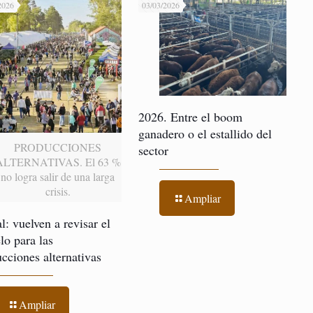
2026
03/03/2026
2026. Entre el boom
ganadero o el estallido del
PRODUCCIONES
sector
ALTERNATIVAS. El 63 %
no logra salir de una larga
crisis.
Ampliar
l: vuelven a revisar el
o para las
cciones alternativas
Ampliar