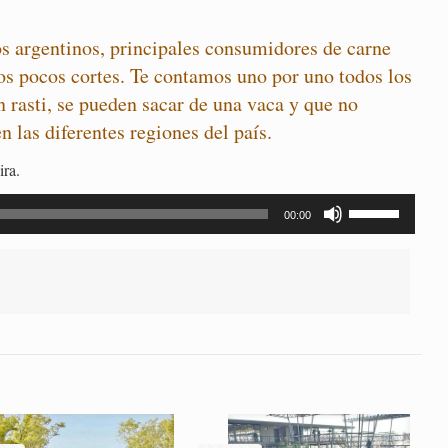
os argentinos, principales consumidores de carne
s pocos cortes. Te contamos uno por uno todos los
n rasti, se pueden sacar de una vaca y que no
 las diferentes regiones del país.
ira.
Utiliza
00:00
las
teclas
de
flecha
arriba/abajo
para
aumentar
o
disminuir
el
volumen.