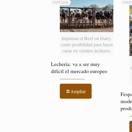
23/05/2026
15/05/
Impulsan el Beef on Dairy,
como posibilidad para hacer
carne en vientres lecheros.
Lechería: va a ser muy
difícil el mercado europeo
Ampliar
Fespa
model
produ