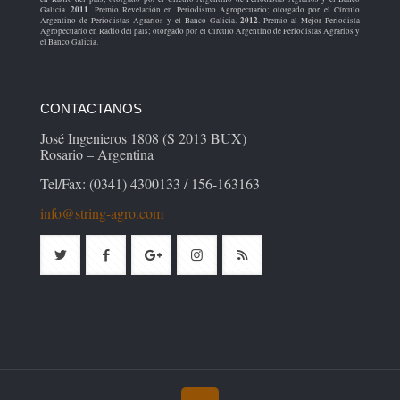
2011
Galicia.
. Premio Revelación en Periodismo Agropecuario; otorgado por el Círculo
2012
Argentino de Periodistas Agrarios y el Banco Galicia.
. Premio al Mejor Periodista
Agropecuario en Radio del país; otorgado por el Círculo Argentino de Periodistas Agrarios y
el Banco Galicia.
CONTACTANOS
José Ingenieros 1808 (S 2013 BUX)
Rosario – Argentina
Tel/Fax: (0341) 4300133 / 156-163163
info@string-agro.com