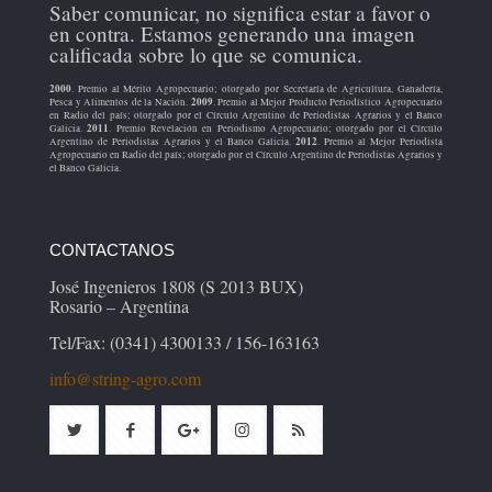
Saber comunicar, no significa estar a favor o
en contra. Estamos generando una imagen
calificada sobre lo que se comunica.
2000
. Premio al Mérito Agropecuario; otorgado por Secretaría de Agricultura, Ganadería,
2009
Pesca y Alimentos de la Nación.
. Premio al Mejor Producto Periodístico Agropecuario
en Radio del país; otorgado por el Círculo Argentino de Periodistas Agrarios y el Banco
2011
Galicia.
. Premio Revelación en Periodismo Agropecuario; otorgado por el Círculo
2012
Argentino de Periodistas Agrarios y el Banco Galicia.
. Premio al Mejor Periodista
Agropecuario en Radio del país; otorgado por el Círculo Argentino de Periodistas Agrarios y
el Banco Galicia.
CONTACTANOS
José Ingenieros 1808 (S 2013 BUX)
Rosario – Argentina
Tel/Fax: (0341) 4300133 / 156-163163
info@string-agro.com